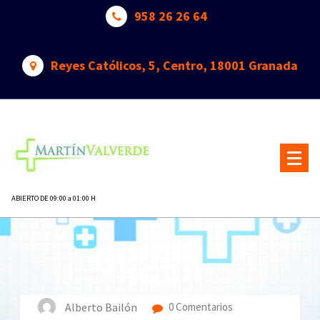
Saltar
958 26 26 64
al
contenido
Reyes Católicos, 5, Centro, 18001 Granada
ABIERTO DE 09:00 a 01:00 H
29
MAY 2019
Alberto Bailón
0 Comentarios