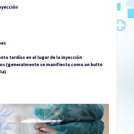
inyección
nes
to tardíos en el lugar de la inyección
icos (generalmente se manifiesta como un bulto
ula)