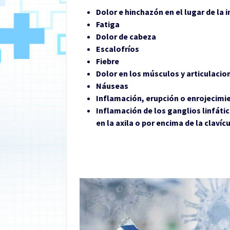
Dolor e hinchazón en el lugar de la 
Fatiga
Dolor de cabeza
Escalofríos
Fiebre
Dolor en los músculos y articulacio
Náuseas
Inflamación, erupción o enrojecimien
Inflamación de los ganglios linfát
en la axila o por encima de la clavíc