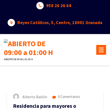
Saltar
958 26 26 64
al
contenido
Reyes Católicos, 5, Centro, 18001 Granada
ABIERTO DE 09:00 a 01:00 H
6
OCT 2018
Alberto Bailón
0 Comentarios
Residencia para mayores o